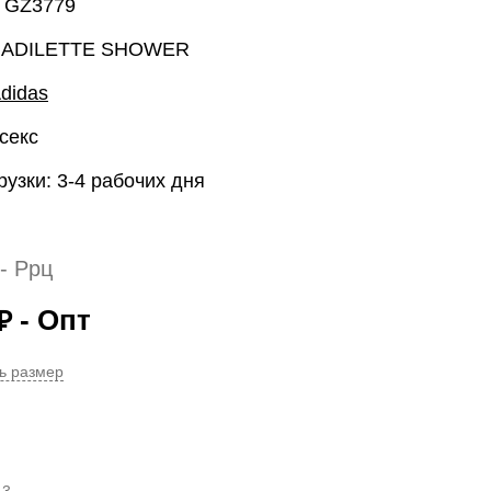
: GZ3779
: ADILETTE SHOWER
didas
секс
рузки: 3-4 рабочих дня
- Ррц
- Опт
₽
ь размер