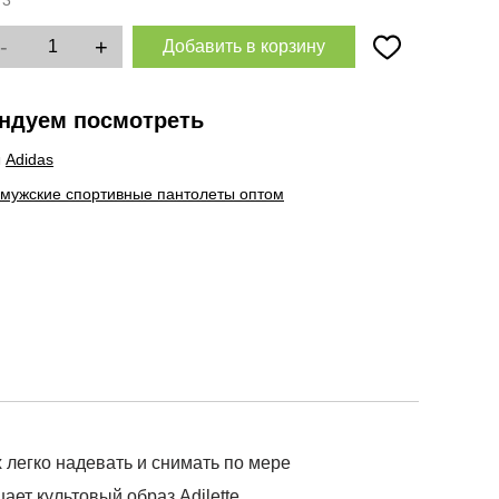
:
3
-
+
Добавить в корзину
ндуем посмотреть
ы
Adidas
 мужские спортивные пантолеты оптом
 легко надевать и снимать по мере
ет культовый образ Adilette.