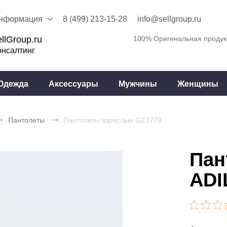
нформация
8 (499) 213-15-28
info@sellgroup.ru
llGroup.ru
100% Оригинальная продук
онсалтинг
Одежда
Аксессуары
Мужчины
Женщины
Пантолеты
Пантолеты взрослые GZ3779
Пан
ADI