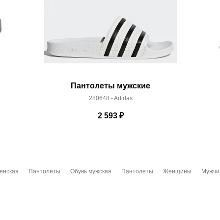
Пантолеты мужские
280648 - Adidas
2 593
₽
енская
Пантолеты
Обувь мужская
Пантолеты
Женщины
Мужчи