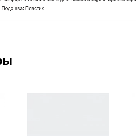
; Подошва: Пластик
отзыв
TTE SHOWER
 который высылает Вам менеджер.
ии данных мы не увидим Вашу оплату.
ры
ет; подошва: пластик
акже с Почтой Росии и СДЭК.
 условиями
оплаты
и
доставки