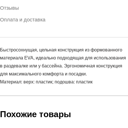
Отзывы
Оплата и доставка
Быстросохнущая, цельная конструкция из формованного
материала EVA, идеально подходящая для использования
в раздевалке или у бассейна. Эргономичная конструкция
для максимального комфорта и посадки.
Материал: верх: пластик; подошва: пластик
Условия оплаты
Артикул:
3021286-001
Оставить отзыв
Наименование:
Пантолеты мужские UA CORE PTH SL
Инструкция по оплате есть в самом конце счета, который
Похожие товары
Пол:
унисекс
высылает Вам менеджер.
Сезон:
лето
Обратите внимание, что при не верном заполнении данных