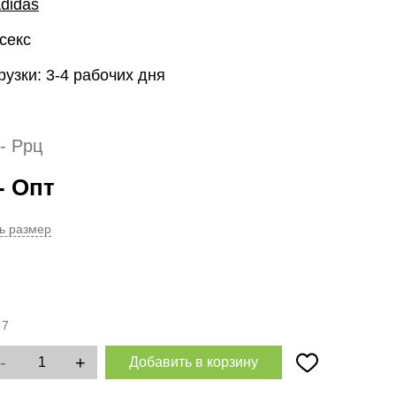
didas
секс
рузки: 3-4 рабочих дня
- Ррц
- Опт
ь размер
:
7
-
+
Добавить в корзину