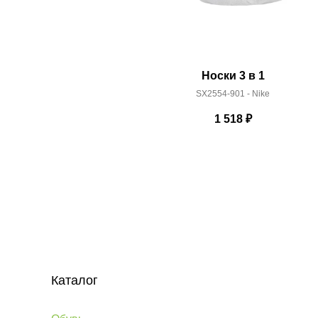
Носки 3 в 1
SX2554-901 - Nike
1 518
₽
Каталог