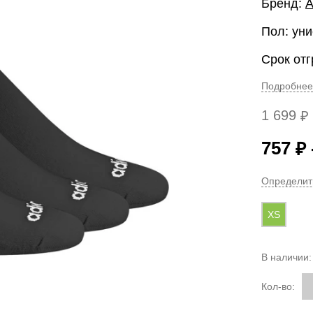
Бренд:
A
Пол: уни
Срок отг
Подробнее
1 699
₽
757
₽
Определит
XS
В наличии
Кол-во: