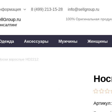
нформация
8 (499) 213-15-28
info@sellgroup.ru
llGroup.ru
100% Оригинальная продук
онсалтинг
Одежда
Аксессуары
Мужчины
Женщины
Носки взрослые HD2212
Нос
Артикул