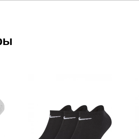
отзыв
 который высылает Вам менеджер.
ии данных мы не увидим Вашу оплату.
ры
акже с Почтой Росии и СДЭК.
 условиями
оплаты
и
доставки