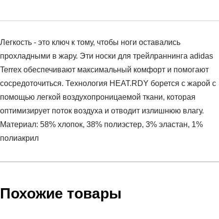
Легкость - это ключ к тому, чтобы ноги оставались
прохладными в жару. Эти носки для трейлраннинга adidas
Terrex обеспечивают максимальный комфорт и помогают
сосредоточиться. Технология HEAT.RDY борется с жарой с
помощью легкой воздухопроницаемой ткани, которая
оптимизирует поток воздуха и отводит излишнюю влагу.
Материал: 58% хлопок, 38% полиэстер, 3% эластан, 1%
полиакрил
Условия оплаты
Артикул:
HB6257
Оставить отзыв
Наименование:
Носки
Инструкция по оплате есть в самом конце счета, который
Похожие товары
Пол:
мужской
высылает Вам менеджер.
Бренд:
Adidas
Обратите внимание, что при не верном заполнении данных
Вид спорта:
спортивный стиль