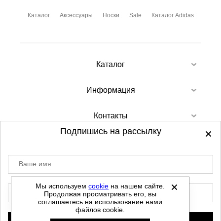
Каталог
Аксессуары
Носки
Sale
Каталог Adidas
Каталог
Информация
Контакты
Подпишись на рассылку
Ваше имя
©
2012-2026 - Sellgroup.ru - все права
защищены.
Мы используем
cookie
на нашем сайте.
E-mail
Продолжая просматривать его, вы
Данный сайт не является интернет магазином и
соглашаетесь на использование нами
не является публичной офертой.
файлов cookie.
Политика обработки персональных данных