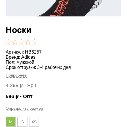
Носки
Артикул: HB6257
Бренд:
Adidas
Пол: мужской
Срок отгрузки: 3-4 рабочих дня
Подробнее
4 299
- Ррц
₽
596
- Опт
₽
Определить размер
M
S
XS