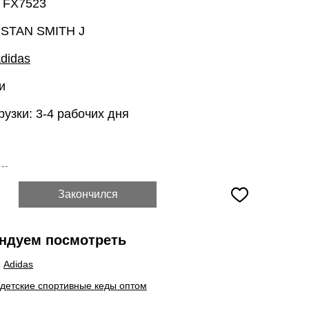
: FX7523
 STAN SMITH J
didas
и
рузки: 3-4 рабочих дня
:
--
Закончился
ндуем посмотреть
ы
Adidas
 детские спортивные кеды оптом