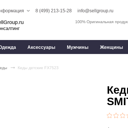
нформация
8 (499) 213-15-28
info@sellgroup.ru
llGroup.ru
100% Оригинальная продук
онсалтинг
Одежда
Аксессуары
Мужчины
Женщины
еды
Кеды детские FX7523
Кед
SMI