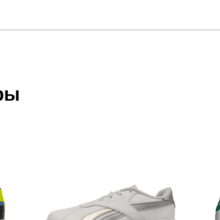
отзыв
 который высылает Вам менеджер.
ии данных мы не увидим Вашу оплату.
ры
акже с Почтой Росии и СДЭК.
 условиями
оплаты
и
доставки