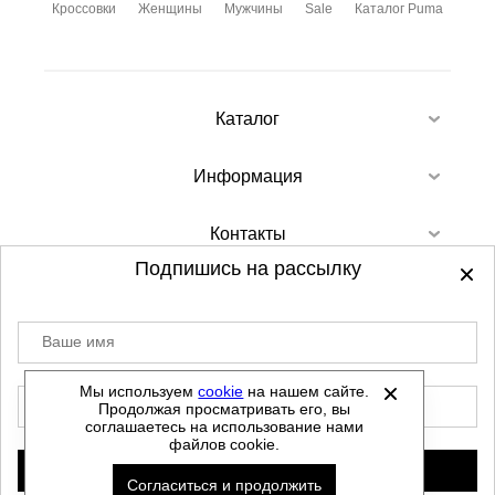
Кроссовки
Женщины
Мужчины
Sale
Каталог Puma
Каталог
Информация
Контакты
Подпишись на рассылку
Ваше имя
©
2012-2026 - Sellgroup.ru - все права
защищены.
Мы используем
cookie
на нашем сайте.
E-mail
Продолжая просматривать его, вы
Данный сайт не является интернет магазином и
соглашаетесь на использование нами
не является публичной офертой.
файлов cookie.
Политика обработки персональных данных
Подписаться
Согласиться и продолжить