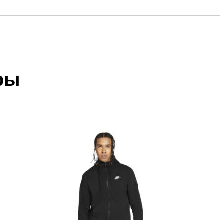
отзыв
 HD
 который высылает Вам менеджер.
ии данных мы не увидим Вашу оплату.
ры
олиэстер
акже с Почтой Росии и СДЭК.
 условиями
оплаты
и
доставки