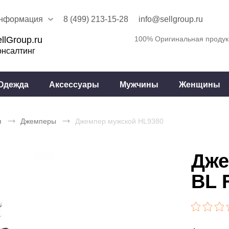
нформация
8 (499) 213-15-28
info@sellgroup.ru
llGroup.ru
100% Оригинальная продук
онсалтинг
Одежда
Аксессуары
Мужчины
Женщины
я
Джемперы
Джемпер мужской HL9380
Дже
BL 