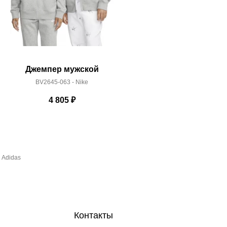
Джемпер мужской
Джемп
BV2645-063 - Nike
BV265
4 805
₽
 Adidas
Контакты