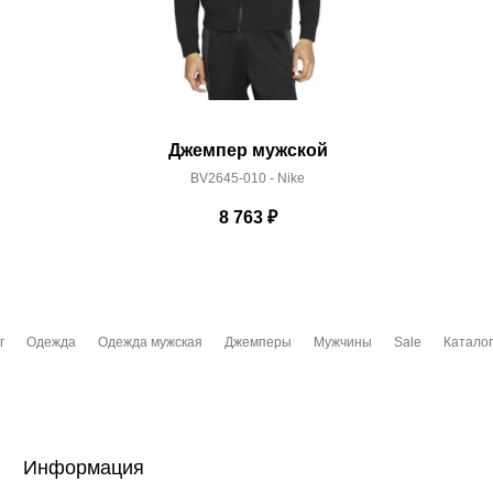
Джемпер мужской
BV2645-010 - Nike
8 763
₽
г
Одежда
Одежда мужская
Джемперы
Мужчины
Sale
Каталог
Информация