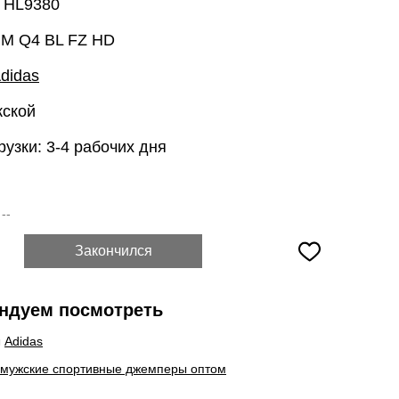
: HL9380
 M Q4 BL FZ HD
didas
жской
рузки: 3-4 рабочих дня
:
--
Закончился
ндуем посмотреть
ы
Adidas
 мужские спортивные джемперы оптом