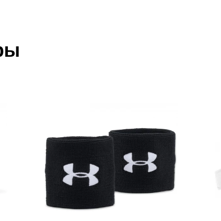
 который высылает Вам менеджер.
ии данных мы не увидим Вашу оплату.
ры
акже с Почтой Росии и СДЭК.
 условиями
оплаты
и
доставки