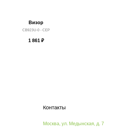
Визор
CB923U-0 - CEP
CB92
1 861
₽
Контакты
Москва, ул. Медынская, д. 7