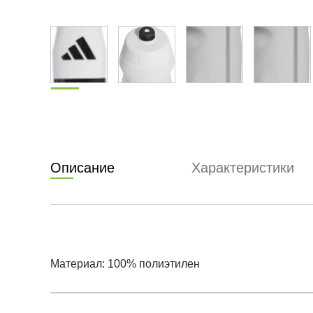
Описание
Характеристики
Материал: 100% полиэтилен
Условия оплаты
Артикул:
IW8159
0
Оставить 