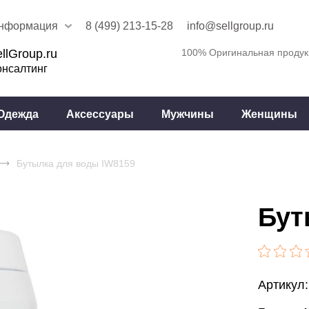
нформация
8 (499) 213-15-28
info@sellgroup.ru
llGroup.ru
100% Оригинальная продук
онсалтинг
Одежда
Аксессуары
Мужчины
Женщины
Бутылка для воды IW8159
Бут
Артикул