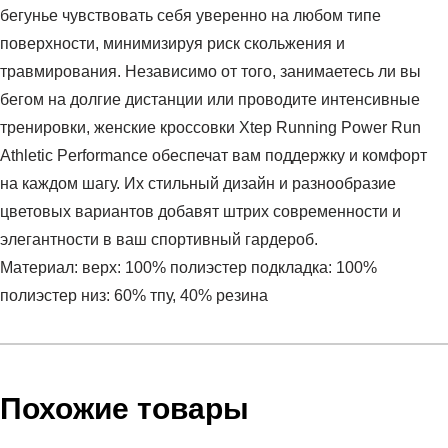
бегунье чувствовать себя уверенно на любом типе
поверхности, минимизируя риск скольжения и
травмирования. Независимо от того, занимаетесь ли вы
бегом на долгие дистанции или проводите интенсивные
тренировки, женские кроссовки Xtep Running Power Run
Athletic Performance обеспечат вам поддержку и комфорт
на каждом шагу. Их стильный дизайн и разнообразие
цветовых вариантов добавят штрих современности и
элегантности в ваш спортивный гардероб.
Материал: верх: 100% полиэстер подкладка: 100%
полиэстер низ: 60% тпу, 40% резина
Условия оплаты
Артикул:
977118110006-D952
Оставить отзыв
Наименование:
Кроссовки женские Running Power run
Инструкция по оплате есть в самом конце счета, который
Похожие товары
athletic performance
высылает Вам менеджер.
Пол:
женский