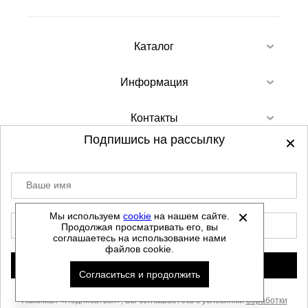
Каталог
Информация
Контакты
Подпишись на рассылку
Ваше имя
©
2012-2026 - Sellgroup.ru - все права
защищены.
Мы используем
cookie
на нашем сайте.
E-mail
Продолжая просматривать его, вы
Данный сайт не является интернет магазином и
соглашаетесь на использование нами
не является публичной офертой.
файлов cookie.
Политика обработки персональных данных
Подписаться
Согласиться и продолжить
Автоматизировано -
Нажимая «Подписаться», Вы соглашаетесь с условиями
обработки