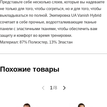
Представьте себе несколько слоев, которые вы надеваете
не только для того, чтобы согреться, но и для того, чтобы
выкладываться по полной. Экипировка UA Vanish Hybrid
сочетает в себе прочные, водоотталкивающие тканые
панели с эластичными тканями, чтобы обеспечить вам
защиту и комфорт во время тренировки.
Материал: 87% Полиэстер, 13% Эластан
Условия оплаты
Артикул:
1327655-416
Оставить отзыв
Наименование:
Жилет мужской Vanish Hybrid Vest
Инструкция по оплате есть в самом конце счета, который
Похожие товары
Пол:
мужской
высылает Вам менеджер.
Бренд:
Under Armour
Обратите внимание, что при не верном заполнении данных
Модель:
Vanish Hybrid Vest
мы не увидим Вашу оплату.
1
/
8
Вид спорта:
фитнес
Состав:
87% полиэстер, 13% эластан
Доставка
Производитель:
Вьетнам