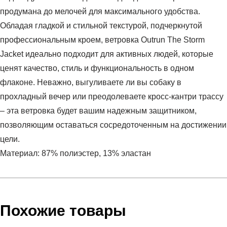
продумана до мелочей для максимального удобства.
Обладая гладкой и стильной текстурой, подчеркнутой
профессиональным кроем, ветровка Outrun The Storm
Jacket идеально подходит для активных людей, которые
ценят качество, стиль и функциональность в одном
флаконе. Неважно, выгуливаете ли вы собаку в
прохладный вечер или преодолеваете кросс-кантри трассу
– эта ветровка будет вашим надежным защитником,
позволяющим оставаться сосредоточенным на достижении
цели.
Материал: 87% полиэстер, 13% эластан
Условия оплаты
Артикул:
1377043-348
Оставить отзыв
Наименование:
Ветровка женская UA OutRun the
Инструкция по оплате есть в самом конце счета, который
Похожие товары
STORM Jacket
высылает Вам менеджер.
Пол:
женский