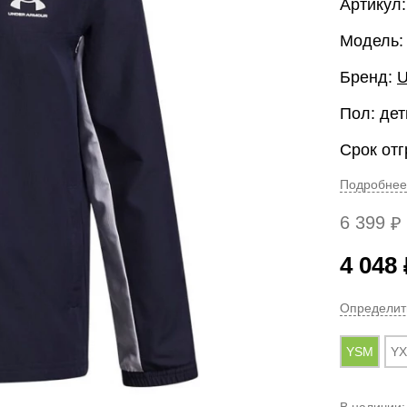
Артикул:
Модель: 
Бренд:
U
Пол: дет
Срок отг
Подробнее
6 399
₽
4 048
Определит
YSM
YX