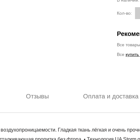
В наличии
Кол-во:
Рекоме
Все товар
Все
купить
Отзывы
Оплата и доставка
 воздухопроницаемости. Гладкая ткань лёгкая и очень проч
алкивающая пропитка без фтора. • Технология UA Storm о