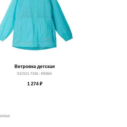
Ветровка детская
Куртка а
531521-7330 - REIMA
531447
1 274
₽
Armour