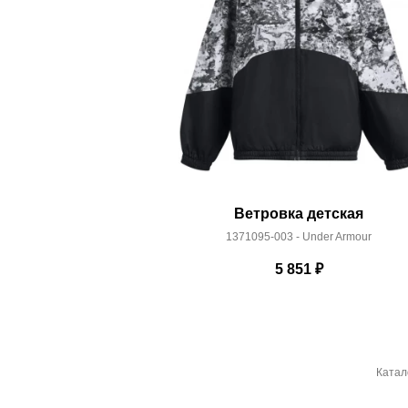
Ветровка детская
1371095-003 - Under Armour
5 851
₽
Катал