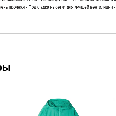
очень прочная • Подкладка из сетки для лучшей вентиляции
отзыв
Wvn Jacket
 который высылает Вам менеджер.
ии данных мы не увидим Вашу оплату.
ры
акже с Почтой Росии и СДЭК.
 условиями
оплаты
и
доставки