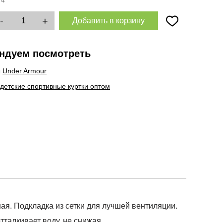
:
4
-
+
Добавить в корзину
ндуем посмотреть
ы
Under Armour
 детские спортивные куртки оптом
ная. Подкладка из сетки для лучшей вентиляции.
тталкивает воду, не снижая