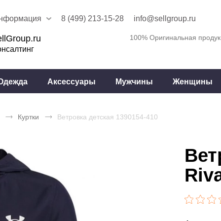
нформация
8 (499) 213-15-28
info@sellgroup.ru
llGroup.ru
100% Оригинальная продук
онсалтинг
Одежда
Аксессуары
Мужчины
Женщины
Куртки
Ветровка детская 1390154-410
Вет
Riv