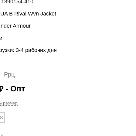
 1390154-410
UA B Rival Wvn Jacket
nder Armour
и
рузки: 3-4 рабочих дня
- Ррц
- Опт
₽
ь размер
S