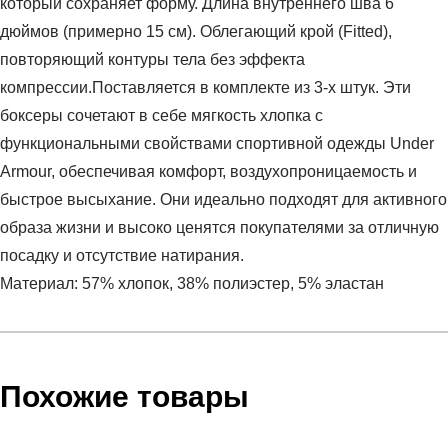
который сохраняет форму. Длина внутреннего шва 6
дюймов (примерно 15 см). Облегающий крой (Fitted),
повторяющий контуры тела без эффекта
компрессии.Поставляется в комплекте из 3-х штук. Эти
боксеры сочетают в себе мягкость хлопка с
функциональными свойствами спортивной одежды Under
Armour, обеспечивая комфорт, воздухопроницаемость и
быстрое высыхание. Они идеально подходят для активного
образа жизни и высоко ценятся покупателями за отличную
посадку и отсутствие натирания.
Материал: 57% хлопок, 38% полиэстер, 5% эластан
Условия оплаты
Артикул:
1383889-410
Оставить отзыв
Наименование:
Трусы мужские UA PERFORMANCE
Инструкция по оплате есть в самом конце счета, который
Похожие товары
COTTON-SOLID
высылает Вам менеджер.
Пол:
мужской
Обратите внимание, что при не верном заполнении данных