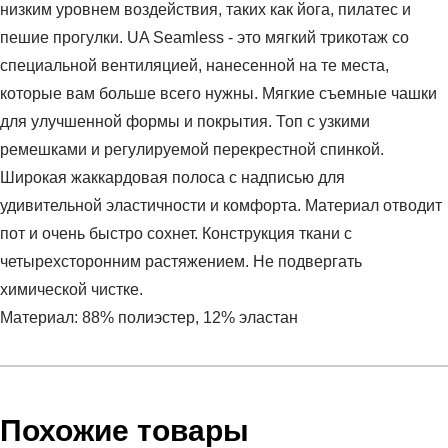
низким уровнем воздействия, таких как йога, пилатес и
пешие прогулки. UA Seamless - это мягкий трикотаж со
специальной вентиляцией, нанесенной на те места,
которые вам больше всего нужны. Мягкие съемные чашки
для улучшенной формы и покрытия. Топ с узкими
ремешками и регулируемой перекрестной спинкой.
Широкая жаккардовая полоса с надписью для
удивительной эластичности и комфорта. Материал отводит
пот и очень быстро сохнет. Конструкция ткани с
четырехсторонним растяжением. Не подвергать
химической чистке.
Материал: 88% полиэстер, 12% эластан
Условия оплаты
Артикул:
1357719-811
Оставить отзыв
Наименование:
Топ женский UA Seamless Low Long
Инструкция по оплате есть в самом конце счета, который
Похожие товары
Bra
высылает Вам менеджер.