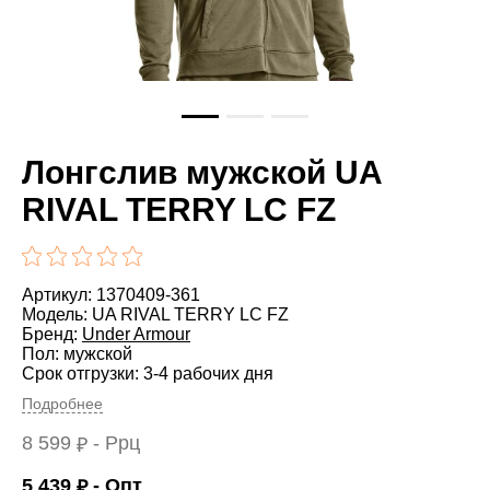
Лонгслив мужской UA
RIVAL TERRY LC FZ
Артикул: 1370409-361
Модель: UA RIVAL TERRY LC FZ
Бренд:
Under Armour
Пол: мужской
Срок отгрузки: 3-4 рабочих дня
Подробнее
8 599
- Ррц
₽
5 439
- Опт
₽