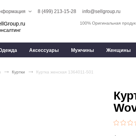
нформация
8 (499) 213-15-28
info@sellgroup.ru
llGroup.ru
100% Оригинальная продук
онсалтинг
Одежда
Аксессуары
Мужчины
Женщины
я
Куртки
Куртка женская 1364011-501
Кур
Wov