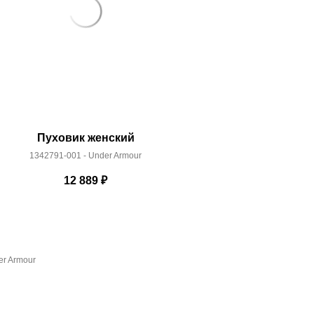
Пуховик женский
Курт
1342791-001 - Under Armour
36137
12 889
₽
1
er Armour