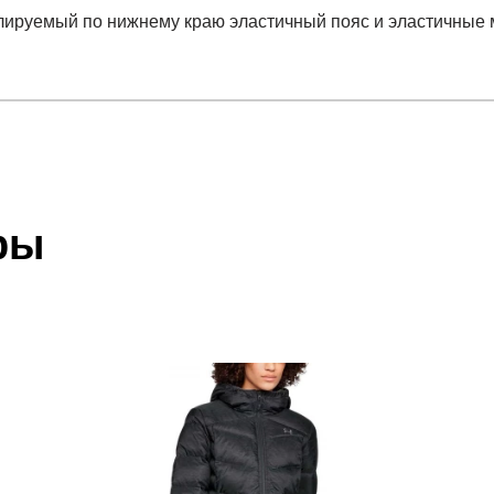
улируемый по нижнему краю эластичный пояс и эластичные
отзыв
 Shine FZ Jkt
 который высылает Вам менеджер.
ии данных мы не увидим Вашу оплату.
ры
акже с Почтой Росии и СДЭК.
 условиями
оплаты
и
доставки