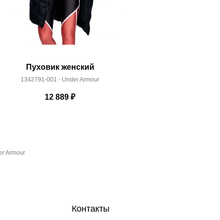
Пуховик женский
Курт
1342791-001 - Under Armour
36137
12 889
₽
1
er Armour
Контакты