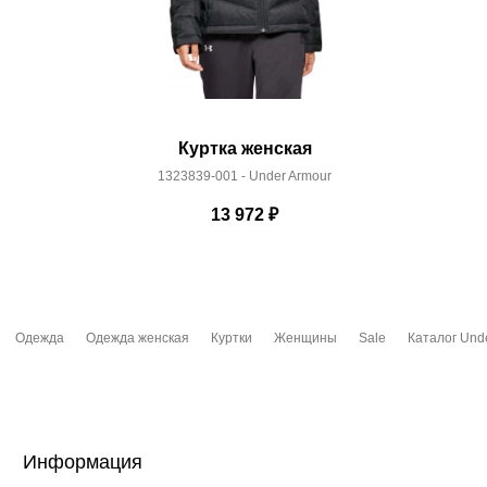
Куртка женская
1323839-001 - Under Armour
13 972
₽
Одежда
Одежда женская
Куртки
Женщины
Sale
Каталог Und
Информация