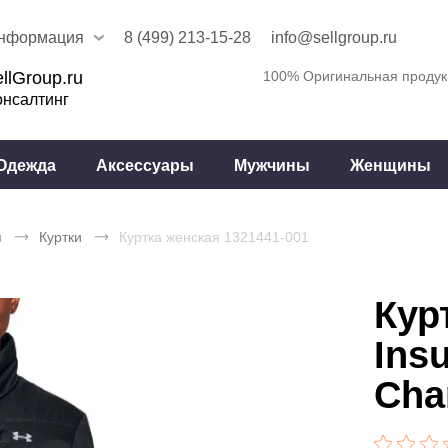
нформация
8 (499) 213-15-28
info@sellgroup.ru
llGroup.ru
100% Оригинальная продук
онсалтинг
Одежда
Аксессуары
Мужчины
Женщины
я
Куртки
Куртка женская 1321441-001
Кур
Insu
Cha