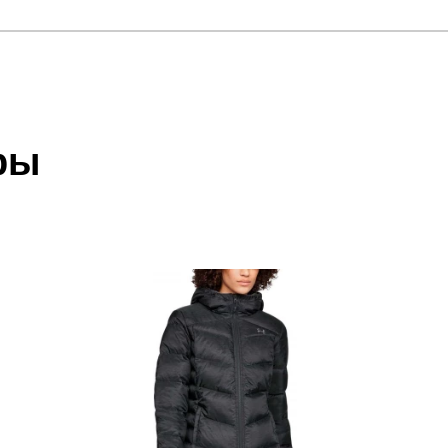
отзыв
cket Black / Charcoal / Ghost Gray
 который высылает Вам менеджер.
ии данных мы не увидим Вашу оплату.
ры
 Ghost Gray
акже с Почтой Росии и СДЭК.
 условиями
оплаты
и
доставки