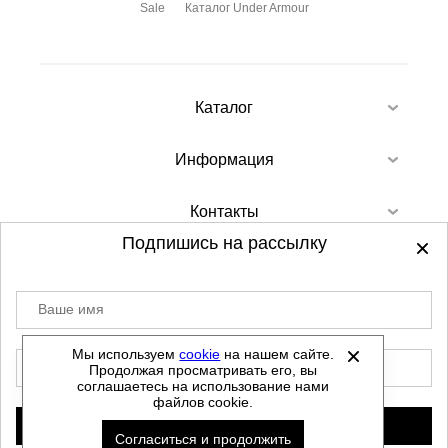
Sale
Каталог Under Armour
Каталог
Информация
Контакты
Подпишись на рассылку
Ваше имя
©
2012-2026 - Sellgroup.ru - все права
защищены.
Мы используем
cookie
на нашем сайте.
E-mail
Продолжая просматривать его, вы
Данный сайт не является интернет магазином и
соглашаетесь на использование нами
не является публичной офертой.
файлов cookie.
Политика обработки персональных данных
Подписаться
Согласиться и продолжить