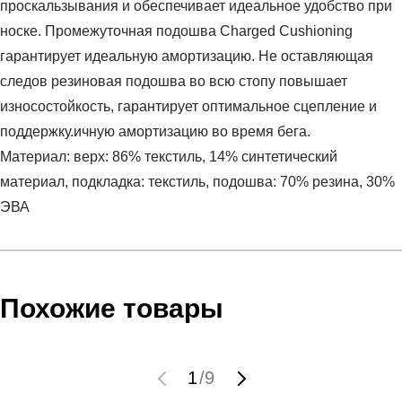
проскальзывания и обеспечивает идеальное удобство при
носке. Промежуточная подошва Charged Cushioning
гарантирует идеальную амортизацию. Не оставляющая
следов резиновая подошва во всю стопу повышает
износостойкость, гарантирует оптимальное сцепление и
поддержку.ичную амортизацию во время бега.
Материал: верх: 86% текстиль, 14% синтетический
материал, подкладка: текстиль, подошва: 70% резина, 30%
ЭВА
Условия оплаты
Артикул:
3024889-602
Оставить отзыв
Наименование:
Кроссовки женские UA W Charged
Инструкция по оплате есть в самом конце счета, который
Похожие товары
Pursuit 3
высылает Вам менеджер.
Пол:
женский
Обратите внимание, что при не верном заполнении данных
Бренд:
Under Armour
мы не увидим Вашу оплату.
1
/
9
Модель:
UA W Charged Pursuit 3