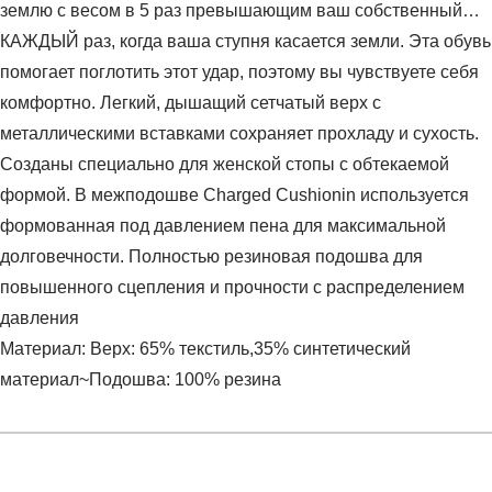
землю с весом в 5 раз превышающим ваш собственный…
КАЖДЫЙ раз, когда ваша ступня касается земли. Эта обувь
помогает поглотить этот удар, поэтому вы чувствуете себя
комфортно. Легкий, дышащий сетчатый верх с
металлическими вставками сохраняет прохладу и сухость.
Созданы специально для женской стопы с обтекаемой
формой. В межподошве Charged Cushionin используется
формованная под давлением пена для максимальной
долговечности. Полностью резиновая подошва для
повышенного сцепления и прочности с распределением
давления
Материал: Верх: 65% текстиль,35% синтетический
материал~Подошва: 100% резина
Условия оплаты
Артикул:
3023705-301
Оставить отзыв
Наименование:
Кроссовки женские UA W Charged
Инструкция по оплате есть в самом конце счета, который