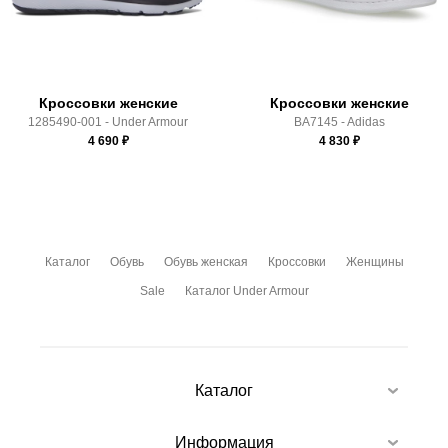
Здесь вы можете более детально ознакомиться с
условиями
оплаты
и
доставки
Кроссовки женские
Кроссовки женские
1285490-001 - Under Armour
BA7145 - Adidas
4 690
₽
4 830
₽
Каталог
Обувь
Обувь женская
Кроссовки
Женщины
Sale
Каталог Under Armour
Каталог
Информация