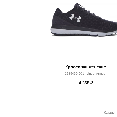
Линейка:
HOVR
Срок отгрузки:
3-4 рабочих дня
Кроссовки женские
1285490-001 - Under Armour
4 368
₽
Каталог