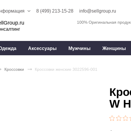
нформация
8 (499) 213-15-28
info@sellgroup.ru
llGroup.ru
100% Оригинальная продук
онсалтинг
Одежда
Аксессуары
Мужчины
Женщины
Кроссовки
Кроссовки женские 3022596-001
Кро
W H