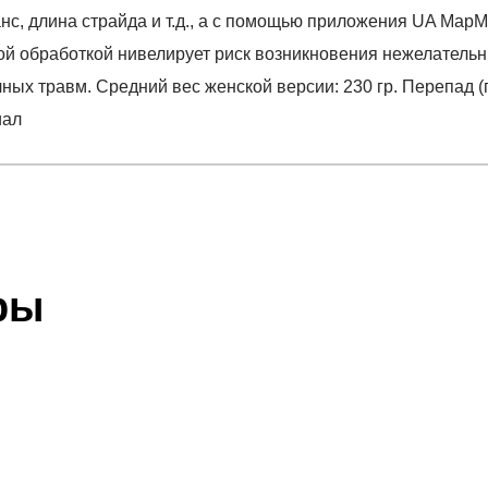
данс, длина страйда и т.д., а с помощью приложения UA Ma
ной обработкой нивелирует риск возникновения нежелатель
ых травм. Средний вес женской версии: 230 гр. Перепад (п
иал
отзыв
R Sonic 3
 который высылает Вам менеджер.
ии данных мы не увидим Вашу оплату.
ры
акже с Почтой Росии и СДЭК.
ериал
 условиями
оплаты
и
доставки