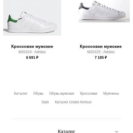
Срок отгрузки:
3-4 рабочих дня
Почтой Росии и СДЭК.
Здесь вы можете более детально ознакомиться с
условиями
оплаты
и
доставки
Кроссовки мужские
Кроссовки мужские
M20324 - Adidas
M20325 - Adidas
6 691
₽
7 185
₽
Каталог
Обувь
Обувь мужская
Кроссовки
Мужчины
Sale
Каталог Under Armour
Каталог