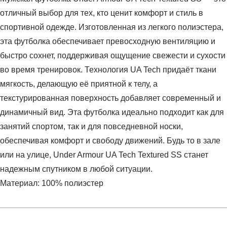
отличный выбор для тех, кто ценит комфорт и стиль в
спортивной одежде. Изготовленная из легкого полиэстера,
эта футболка обеспечивает превосходную вентиляцию и
быстро сохнет, поддерживая ощущение свежести и сухости
во время тренировок. Технология UA Tech придаёт ткани
мягкость, делающую её приятной к телу, а
текстурированная поверхность добавляет современный и
динамичный вид. Эта футболка идеально подходит как для
занятий спортом, так и для повседневной носки,
обеспечивая комфорт и свободу движений. Будь то в зале
или на улице, Under Armour UA Tech Textured SS станет
надежным спутником в любой ситуации.
Материал: 100% полиэстер
Условия оплаты
Артикул:
1382796-026
Оставить отзыв
Наименование:
Футболка мужская UA Tech Textured