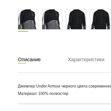
Описание
Характеристики
Джемпер Under Armour черного цвета современног
Материал: 100% полиэстер
Условия оплаты
Артикул:
1373791-001
0
Оставить 