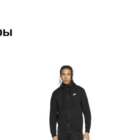
shion Jacket-BLK
 который высылает Вам менеджер.
ии данных мы не увидим Вашу оплату.
ры
акже с Почтой Росии и СДЭК.
 условиями
оплаты
и
доставки