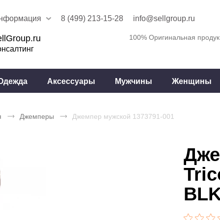
нформация
8 (499) 213-15-28
info@sellgroup.ru
llGroup.ru
100% Оригинальная продук
онсалтинг
Одежда
Аксессуары
Мужчины
Женщины
я
Джемперы
Джемпер мужской 1373791-001
Дже
Tric
BL