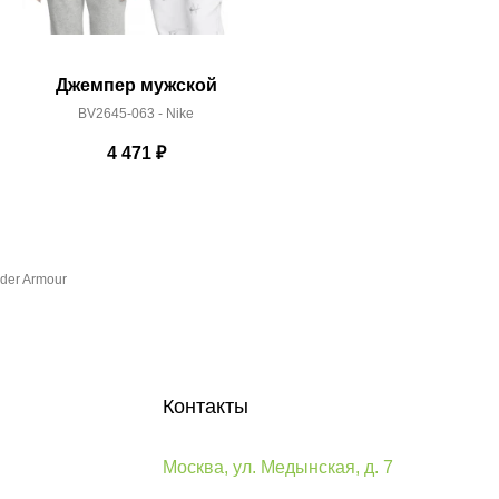
Джемпер мужской
Джемп
BV2645-063 - Nike
BV265
4 471
₽
der Armour
Контакты
Москва, ул. Медынская, д. 7