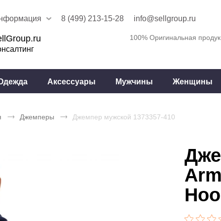
нформация
8 (499) 213-15-28
info@sellgroup.ru
llGroup.ru
100% Оригинальная продук
онсалтинг
Одежда
Аксессуары
Мужчины
Женщины
я
Джемперы
Джемпер мужской 1373357-410
Дже
Arm
Hoo