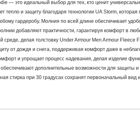
odie — это идеальный выбор для тех, кто ценит универсаль
ет тепло и защиту благодаря технологии UA Storm, котора
юбому гардеробу. Молния по всей длине обеспечивает удо
лнии добавляют практичности, гарантируя комфорт в любой
ой среде, делая толстовку Under Armour Men Armour Fleece
щиту от дождя и снега, поддерживая комфорт даже в небла
комфорт и упрощает процесс надевания, делая изделие фун
 обеспечивают дополнительные возможности для защиты и
ная стирка при 30 градусах сохранят первоначальный вид и
отзыв
leece FZ Hoodie-NVY
 который высылает Вам менеджер.
ии данных мы не увидим Вашу оплату.