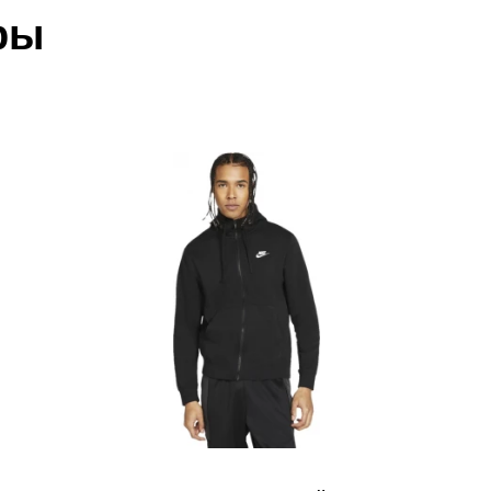
ры
акже с Почтой Росии и СДЭК.
 условиями
оплаты
и
доставки