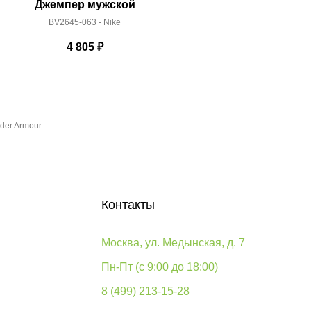
Джемпер мужской
Джемп
BV2645-063 - Nike
BV265
4 805
₽
der Armour
Контакты
Москва, ул. Медынская, д. 7
Пн-Пт (с 9:00 до 18:00)
8 (499) 213-15-28