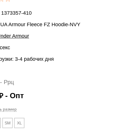
 1373357-410
 UA Armour Fleece FZ Hoodie-NVY
nder Armour
секс
рузки: 3-4 рабочих дня
- Ррц
- Опт
₽
ь размер
SM
XL