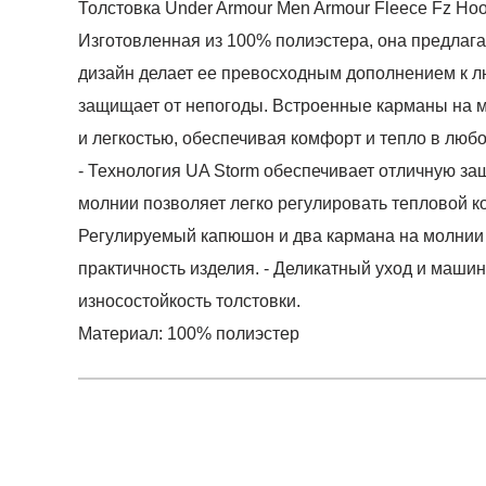
Толстовка Under Armour Men Armour Fleece Fz Ho
Изготовленная из 100% полиэстера, она предлага
дизайн делает ее превосходным дополнением к л
защищает от непогоды. Встроенные карманы на мо
и легкостью, обеспечивая комфорт и тепло в люб
- Технология UA Storm обеспечивает отличную за
молнии позволяет легко регулировать тепловой 
Регулируемый капюшон и два кармана на молнии
практичность изделия. - Деликатный уход и машин
износостойкость толстовки.
Материал: 100% полиэстер
Условия оплаты
Артикул:
1373357-410
0
Оставить 
Наименование:
Джемпер мужской UA Armour F
Инструкция по оплате есть в самом конце счета,
0
Пол:
унисекс
Обратите внимание, что при не верном заполнен