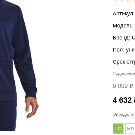
Артикул:
Модель:
Бренд:
U
Пол: уни
Срок отг
Подробнее
9 099
₽
4 632
Определит
LG
MD