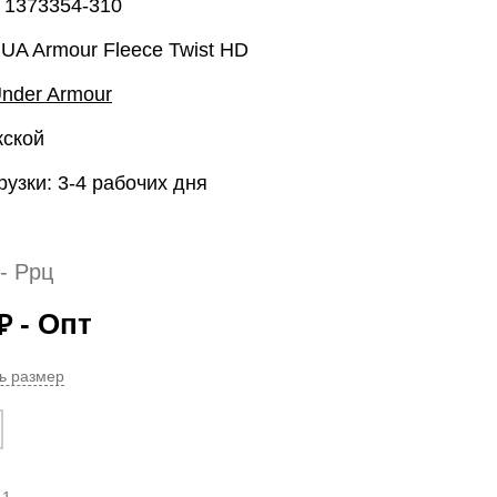
 1373354-310
UA Armour Fleece Twist HD
nder Armour
жской
рузки: 3-4 рабочих дня
- Ррц
- Опт
₽
ь размер