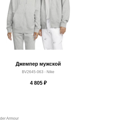
Джемпер мужской
Джемп
BV2645-063 - Nike
BV265
4 805
₽
der Armour