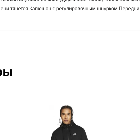
тепени тянется Капюшон с регулировочным шнурком Передни
отзыв
leece Twist HD
 который высылает Вам менеджер.
ии данных мы не увидим Вашу оплату.
ры
акже с Почтой Росии и СДЭК.
 условиями
оплаты
и
доставки