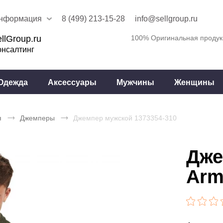
нформация
8 (499) 213-15-28
info@sellgroup.ru
llGroup.ru
100% Оригинальная продук
онсалтинг
Одежда
Аксессуары
Мужчины
Женщины
я
Джемперы
Джемпер мужской 1373354-310
Дже
Arm