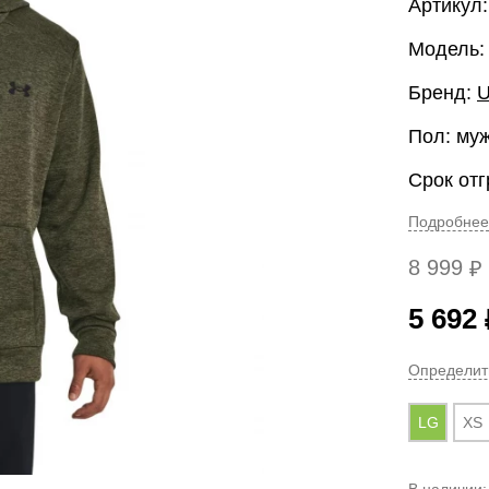
Артикул:
Модель: 
Бренд:
U
Пол: му
Срок отг
Подробнее
8 999
₽
5 692
Определит
LG
XS