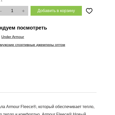
:
1
-
+
Добавить в корзину
ндуем посмотреть
ы
Under Armour
 мужские спортивные джемперы оптом
ала Armour Fleece®, который обеспечивает тепло,
ло тепло и комфортно. Armour Fleece® Новый