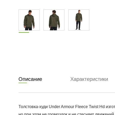
Описание
Характеристики
Толстовка-худи Under Armour Fleece Twist Hd изг
но при этом не громоздок и не стесняет движени