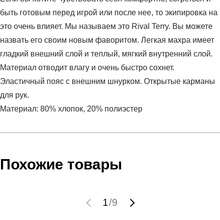
быть готовым перед игрой или после нее, то экипировка на
это очень влияет. Мы называем это Rival Terry. Вы можете
назвать его своим новым фаворитом. Легкая махра имеет
гладкий внешний слой и теплый, мягкий внутренний слой.
Материал отводит влагу и очень быстро сохнет.
Эластичный пояс с внешним шнурком. Открытые карманы
для рук.
Материал: 80% хлопок, 20% полиэстер
Условия оплаты
Артикул:
1380843-410
Оставить отзыв
Наименование:
Брюки мужские UA RIVAL TERRY
Инструкция по оплате есть в самом конце счета, который
Похожие товары
JOGGER
высылает Вам менеджер.
Пол:
мужской
Обратите внимание, что при не верном заполнении данных
Бренд:
Under Armour
мы не увидим Вашу оплату.
1
/
9
Модель:
UA RIVAL TERRY JOGGER
Вид спорта:
фитнес