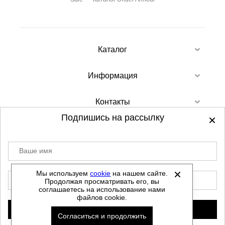
Каталог
Информация
Контакты
Подпишись на рассылку
Ваше имя
©
2012-2026 - Sellgroup.ru - все права
защищены.
Мы используем
cookie
на нашем сайте.
E-mail
Продолжая просматривать его, вы
Данный сайт не является интернет магазином и
соглашаетесь на использование нами
не является публичной офертой.
файлов cookie.
Политика обработки персональных данных
Подписаться
Согласиться и продолжить
Автоматизировано -