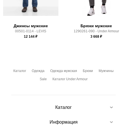
условиями
оплаты
и
доставки
Джинсы мужские
Брюки мужские
00501-0114 - LEVIS
1290261-090 - Under Armour
12 144
₽
3 668
₽
Каталог
Одежда
Одежда мужская
Брюки
Мужчины
Sale
Каталог Under Armour
Каталог
Информация