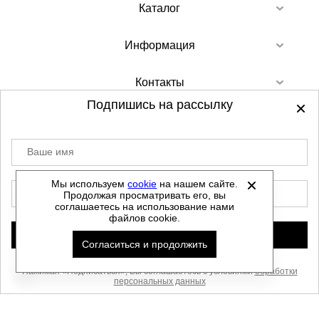
Каталог
Информация
Контакты
Подпишись на рассылку
Ваше имя
©
2012-2026 - Sellgroup.ru - все права
защищены.
Мы используем
cookie
на нашем сайте.
E-mail
Продолжая просматривать его, вы
Данный сайт не является интернет магазином и
соглашаетесь на использование нами
не является публичной офертой.
файлов cookie.
Политика обработки персональных данных
Подписаться
Согласиться и продолжить
Автоматизировано -
Нажимая «Подписаться», Вы соглашаетесь с условиями
обработки
персональных данных