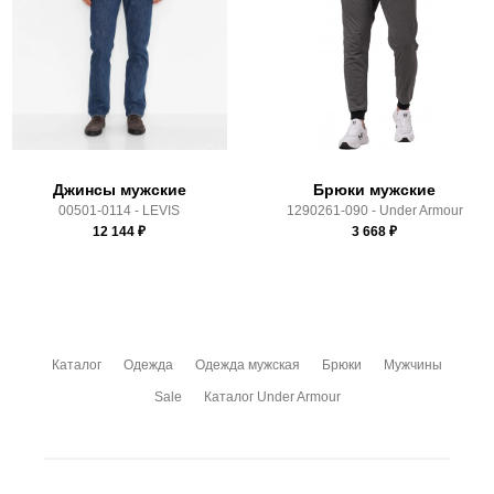
Почтой Росии и СДЭК.
Здесь вы можете более детально ознакомиться с
условиями
оплаты
и
доставки
Джинсы мужские
Брюки мужские
00501-0114 - LEVIS
1290261-090 - Under Armour
12 144
₽
3 668
₽
Каталог
Одежда
Одежда мужская
Брюки
Мужчины
Sale
Каталог Under Armour