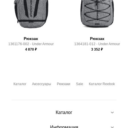
Здесь вы можете более детально ознакомиться с
условиями
оплаты
и
доставки
Рюкзак
Рюкзак
1361176-002 - Under Armour
1364181-012 - Under Armour
4 870
₽
3 352
₽
Каталог
Аксессуары
Рюкзаки
Sale
Каталог Reebok
Каталог
Информация