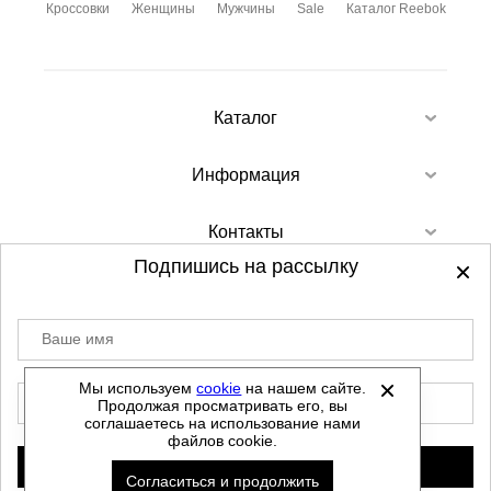
Кроссовки
Женщины
Мужчины
Sale
Каталог Reebok
Каталог
Информация
Контакты
Подпишись на рассылку
Ваше имя
©
2012-2026 - Sellgroup.ru - все права
защищены.
Мы используем
cookie
на нашем сайте.
E-mail
Продолжая просматривать его, вы
Данный сайт не является интернет магазином и
соглашаетесь на использование нами
не является публичной офертой.
файлов cookie.
Политика обработки персональных данных
Подписаться
Согласиться и продолжить