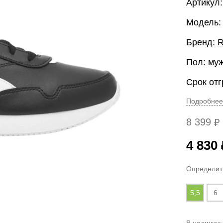
Артикул
Модель:
Бренд:
R
Пол: му
Срок отг
Подробнее
8 399
₽
4 830
Определит
5,5
6