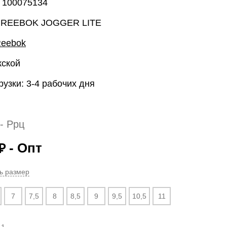
: 100075134
 REEBOK JOGGER LITE
eebok
жской
рузки: 3-4 рабочих дня
- Ррц
- Опт
₽
ь размер
7
7,5
8
8,5
9
9,5
10,5
11