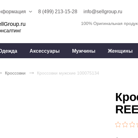
нформация
8 (499) 213-15-28
info@sellgroup.ru
llGroup.ru
100% Оригинальная продук
онсалтинг
Одежда
Аксессуары
Мужчины
Женщины
Кроссовки
Кроссовки мужские 100075134
Кро
REE