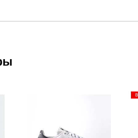
отзыв
JOGGER LITE
 который высылает Вам менеджер.
ии данных мы не увидим Вашу оплату.
ры
акже с Почтой Росии и СДЭК.
 условиями
оплаты
и
доставки