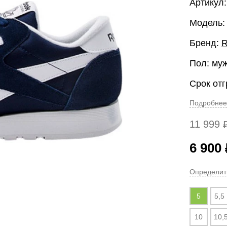
Артикул
Модель:
Бренд:
R
Пол: му
Срок отг
Подробнее
11 999
6 900
Определит
5
5,5
10
10,