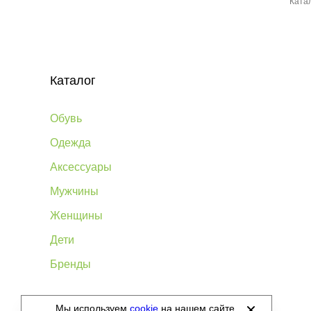
Ката
Каталог
Обувь
Одежда
Аксессуары
Мужчины
Женщины
Дети
Бренды
Мы используем
cookie
на нашем сайте.
©
2012-2026 - Sellgroup.ru - все права защищены.