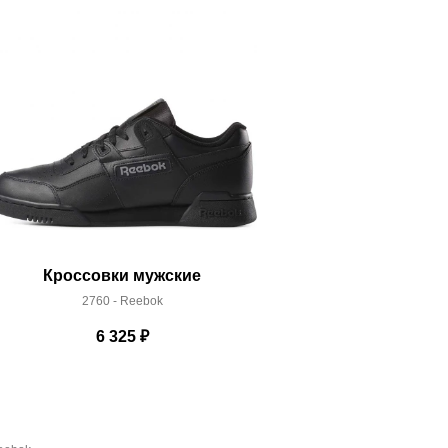
Кроссовки мужские
Кроссо
2760 - Reebok
BB54
6 325
₽