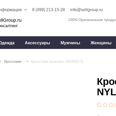
нформация
8 (499) 213-15-28
info@sellgroup.ru
llGroup.ru
100% Оригинальная продук
онсалтинг
Одежда
Аксессуары
Мужчины
Женщины
Кроссовки
Кроссовки мужские 100009276
Кро
NYL