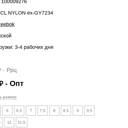
: 100009276
 CL NYLON ex-GY7234
eebok
жской
рузки: 3-4 рабочих дня
- Ррц
₽
- Опт
₽
ь размер
6
6,5
7
7,5
8
8,5
9
9,5
5
11
11,5