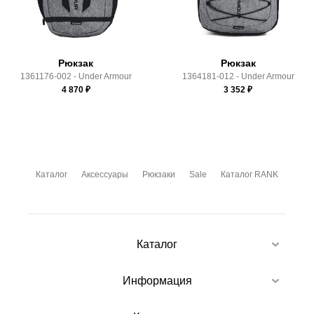
условиями
оплаты
и
доставки
Рюкзак
Рюкзак
1361176-002 - Under Armour
1364181-012 - Under Armour
4 870
₽
3 352
₽
Каталог
Аксессуары
Рюкзаки
Sale
Каталог RANK
Каталог
Информация