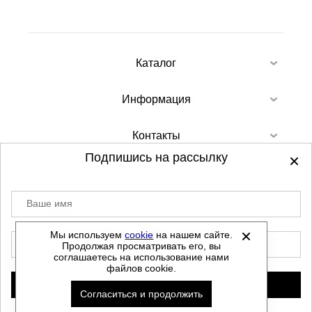
Каталог
Информация
Контакты
Подпишись на рассылку
Ваше имя
©
2012-2026 - Sellgroup.ru - все права
защищены.
Мы используем
cookie
на нашем сайте.
E-mail
Продолжая просматривать его, вы
Данный сайт не является интернет магазином и
соглашаетесь на использование нами
не является публичной офертой.
файлов cookie.
Политика обработки персональных данных
Подписаться
Согласиться и продолжить
Автоматизировано -