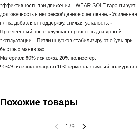
эффективность при движении. - WEAR-SOLE гарантирует
долговечность и непревзойденное сцепление. - Усиленная
пятка добавляет поддержку, снижая усталость. -
Проклеенный носок улучшает прочность для долгой
эксплуатации. - Петли шнурков стабилизируют обувь при
быстрых маневрах.
Материал: 80% иск.кожа, 20% полиэстер,
90%Этиленвинилацетат,10%термопластичный полиуретан
Условия оплаты
Артикул:
2007004-103
Оставить отзыв
Наименование:
Кроссовки мужские RANK Roar
Инструкция по оплате есть в самом конце счета, который
Похожие товары
Пол:
мужской
высылает Вам менеджер.
Бренд:
RANK
Обратите внимание, что при не верном заполнении данных
Модель:
RANK Roar
мы не увидим Вашу оплату.
1
/
9
Вид спорта:
спортивный стиль
Состав:
80% иск.кожа, 20% полиэстер,