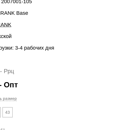
 2007001-105
 RANK Base
RANK
жской
рузки: 3-4 рабочих дня
- Ррц
- Опт
ь размер
43