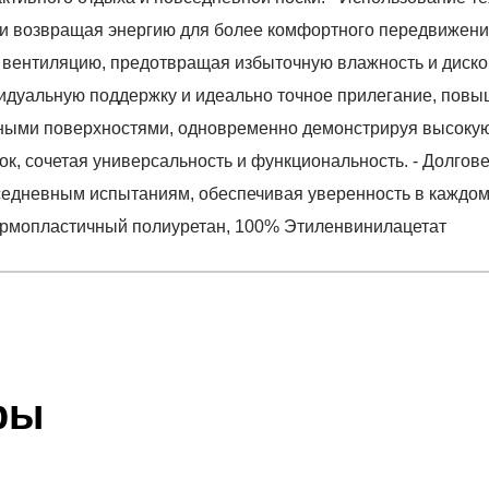
и и возвращая энергию для более комфортного передвижения
 вентиляцию, предотвращая избыточную влажность и диском
идуальную поддержку и идеально точное прилегание, повы
ными поверхностями, одновременно демонстрируя высокую и
лок, сочетая универсальность и функциональность. - Долго
седневным испытаниям, обеспечивая уверенность в каждом
ермопластичный полиуретан, 100% Этиленвинилацетат
отзыв
se
 который высылает Вам менеджер.
ии данных мы не увидим Вашу оплату.
ры
термопластичный полиуретан, 100% Этиленвинилацета