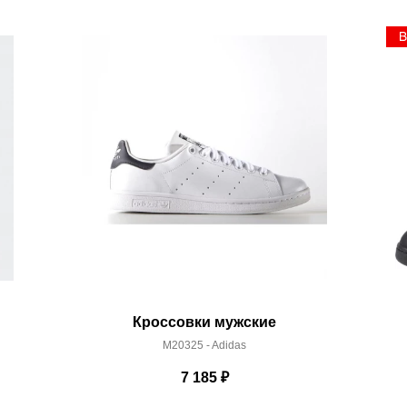
акже с Почтой Росии и СДЭК.
 условиями
оплаты
и
доставки
Кроссовки мужские
M20325 - Adidas
7 185
₽