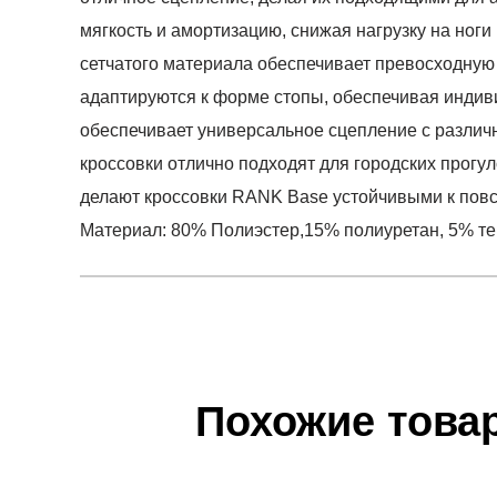
мягкость и амортизацию, снижая нагрузку на ног
сетчатого материала обеспечивает превосходную
адаптируются к форме стопы, обеспечивая индив
обеспечивает универсальное сцепление с различ
кроссовки отлично подходят для городских прогу
делают кроссовки RANK Base устойчивыми к пов
Материал: 80% Полиэстер,15% полиуретан, 5% т
Условия оплаты
Артикул:
2007001-105
0
Оставить 
Наименование:
Кроссовки мужские RANK Ba
Инструкция по оплате есть в самом конце счета,
0
Пол:
мужской
Обратите внимание, что при не верном заполнен
Бренд:
RANK
Похожие това
0
Модель:
RANK Base
Доставка
Вид спорта:
спортивный стиль
0
Самовывоз в Москве.
Состав:
80% Полиэстер,15% полиуретан, 5% 