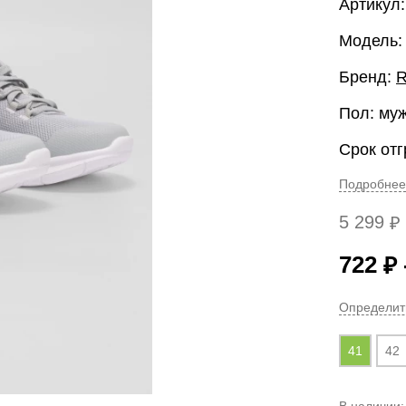
Артикул:
Модель:
Бренд:
Пол: му
Срок отг
Подробнее
5 299
₽
722
₽
Определит
41
42