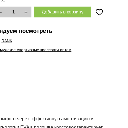
:
61
-
+
Добавить в корзину
ндуем посмотреть
ы
RANK
 мужские спортивные кроссовки оптом
 комфорт через эффективную амортизацию и
ехнологии EVA в подошве кроссовок гарантирует