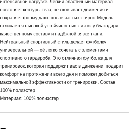
интенсивной нагрузке. Лёгкий эластичный материал
повторяет контуры тела, не сковывает движения и
сохраняет форму даже после частых стирок. Модель
отличается высокой устойчивостью к износу благодаря
качественному составу и надёжной вязке ткани.
Нейтральный спортивный стиль делает футболку
универсальной — её легко сочетать с элементами
спортивного гардероба. Это отличная футболка для
тренировок, которая поддержит вас в движении, подарит
комфорт на протяжении всего дня и поможет добиться
максимальной эффективности от тренировки. Состав:
100% полиэстер
Материал: 100% полиэстер
Условия оплаты
Артикул:
1005005-001
Оставить отзыв
Наименование:
Футболка мужская RANK, Men, Raid T-
Инструкция по оплате есть в самом конце счета, который