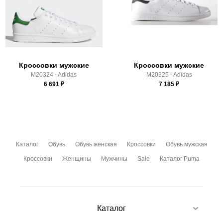
Здесь вы можете более детально ознакомиться с
условиями
оплаты
и
доставки
Кроссовки мужские
Кроссовки мужские
M20324 - Adidas
M20325 - Adidas
6 691
₽
7 185
₽
Каталог
Обувь
Обувь женская
Кроссовки
Обувь мужская
Кроссовки
Женщины
Мужчины
Sale
Каталог Puma
Каталог