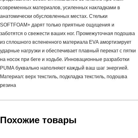
современных материалов, усиленных накладками в
анатомически обусловленных местах. Стельки
SOFTFOAM+ дарят только приятные ощущения и
заботятся о свежести ваших ног. Промежуточная подошва
из сплошного вспененного материала EVA амортизирует
ударные нагрузки и обеспечивает плавный перекат с пятки
на носок при беге и ходьбе. Инновационные разработки
PUMA буквально наполняют каждый ваш шаг энергией.
Материал: верх текстиль, подкладка текстиль, подошва
резина
Условия оплаты
Артикул:
19225741
Оставить отзыв
Наименование:
Кроссовки взрослые
Инструкция по оплате есть в самом конце счета, который
Похожие товары
Пол:
унисекс
высылает Вам менеджер.
Бренд:
Puma
Обратите внимание, что при не верном заполнении данных
Вид спорта:
бег