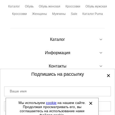
Каталог
Обувь
Обувь женская
Кроссовки
Обувь мужская
Кроссовки
Женщины
Мужчины
Sale
Каталог Puma
Каталог
Информация
Контакты
Подпишись на рассылку
Ваше имя
©
2012-2026 - Sellgroup.ru - все права
защищены.
Мы используем
cookie
на нашем сайте.
E-mail
Продолжая просматривать его, вы
Данный сайт не является интернет магазином и
соглашаетесь на использование нами
не является публичной офертой.