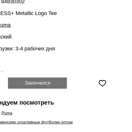
: 84830302
ESS+ Metallic Logo Tee
Puma
нский
рузки: 3-4 рабочих дня
:
--
Закончился
ндуем посмотреть
ы
Puma
 женские спортивные футболки оптом