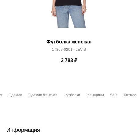
Футболка женская
17369-0201 - LEVIS
2 783
₽
ог
Одежда
Одежда женская
Футболки
Женщины
Sale
Катало
Информация