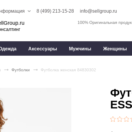
нформация
8 (499) 213-15-28
info@sellgroup.ru
llGroup.ru
100% Оригинальная продук
онсалтинг
Одежда
Аксессуары
Мужчины
Женщины
я
Футболки
Футболка женская 84830302
Фут
ESS