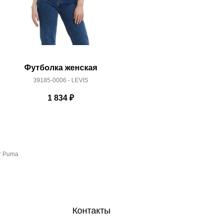
Футболка женская
Футбо
39185-0006 - LEVIS
17369
1 834
₽
г Puma
Контакты