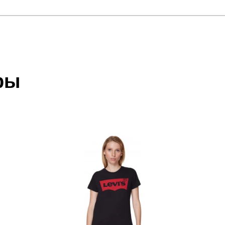
отзыв
ic Logo Tee
 который высылает Вам менеджер.
ии данных мы не увидим Вашу оплату.
ры
акже с Почтой Росии и СДЭК.
 условиями
оплаты
и
доставки