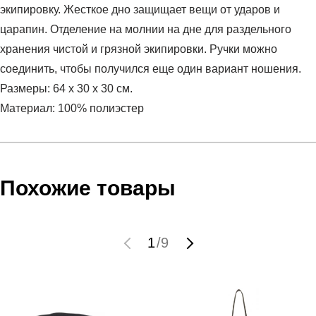
экипировку. Жесткое дно защищает вещи от ударов и
царапин. Отделение на молнии на дне для раздельного
хранения чистой и грязной экипировки. Ручки можно
соединить, чтобы получился еще один вариант ношения.
Размеры: 64 x 30 x 30 см.
Материал: 100% полиэстер
Условия оплаты
Артикул:
CU8087-410
Оставить отзыв
Наименование:
Сумка
Инструкция по оплате есть в самом конце счета, который
Похожие товары
Пол:
унисекс
высылает Вам менеджер.
Бренд:
Nike
Обратите внимание, что при не верном заполнении данных
Вид спорта:
футбол
мы не увидим Вашу оплату.
1
/
9
Состав:
100% Полиэстер
Материал:
синтетика
Доставка
Срок отгрузки:
3-4 рабочих дня
Самовывоз в Москве.