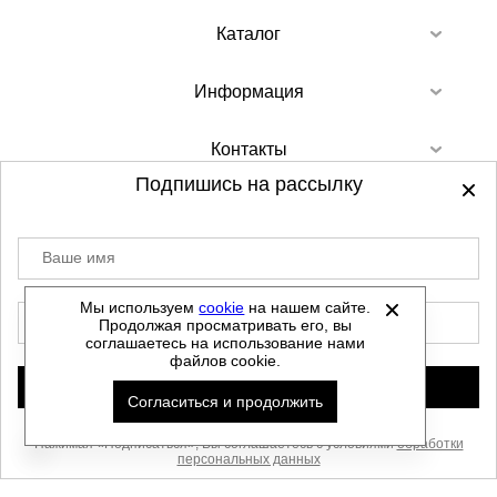
Каталог
Информация
Контакты
Подпишись на рассылку
Ваше имя
©
2012-2026 - Sellgroup.ru - все права
защищены.
Мы используем
cookie
на нашем сайте.
E-mail
Продолжая просматривать его, вы
Данный сайт не является интернет магазином и
соглашаетесь на использование нами
не является публичной офертой.
файлов cookie.
Политика обработки персональных данных
Подписаться
Согласиться и продолжить
Автоматизировано -
Нажимая «Подписаться», Вы соглашаетесь с условиями
обработки
персональных данных