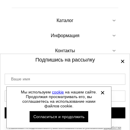
Каталог
Информация
Контакты
Подпишись на рассылку
Ваше имя
©
2012-2026 - Sellgroup.ru - все права
защищены.
Мы используем
cookie
на нашем сайте.
E-mail
Продолжая просматривать его, вы
Данный сайт не является интернет магазином и
соглашаетесь на использование нами
не является публичной офертой.
файлов cookie.
Политика обработки персональных данных
Подписаться
Согласиться и продолжить
Автоматизировано -
Нажимая «Подписаться», Вы соглашаетесь с условиями
обработки