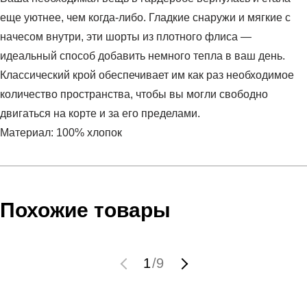
еще уютнее, чем когда-либо. Гладкие снаружи и мягкие с
начесом внутри, эти шорты из плотного флиса —
идеальный способ добавить немного тепла в ваш день.
Классический крой обеспечивает им как раз необходимое
количество пространства, чтобы вы могли свободно
двигаться на корте и за его пределами.
Материал: 100% хлопок
Условия оплаты
Артикул:
FV7257-410
Оставить отзыв
Наименование:
Шорты мужские M J FLIGHT FLC DMND
Инструкция по оплате есть в самом конце счета, который
Похожие товары
SHORT
высылает Вам менеджер.
Пол:
мужской
Обратите внимание, что при не верном заполнении данных
Бренд:
Nike
мы не увидим Вашу оплату.
1
/
9
Модель:
M J FLIGHT FLC DMND SHORT
Вид спорта:
спортивный стиль
Доставка
Состав:
100% хлопок