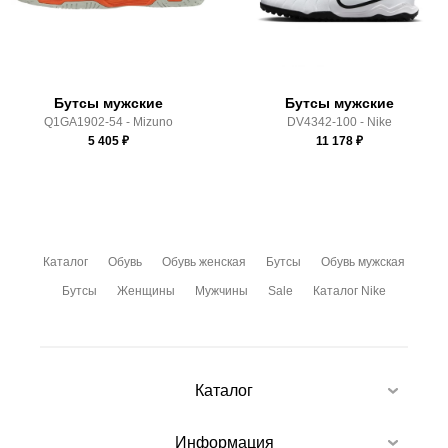
Здесь вы можете более детально ознакомиться с
условиями
оплаты
и
доставки
Бутсы мужские
Бутсы мужские
Q1GA1902-54 - Mizuno
DV4342-100 - Nike
5 405
₽
11 178
₽
Каталог
Обувь
Обувь женская
Бутсы
Обувь мужская
Бутсы
Женщины
Мужчины
Sale
Каталог Nike
Каталог
Информация