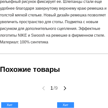
рельефный рисунок фиксирует ее. Шлепанцы стали еще
удобнее благодаря завернутому верхнему краю ремешка и
толстой мягкой стельке. Новый дизайн ремешка позволяет
увеличить пространство для стопы. Подметка с новым
рисунком для дополнительного сцепления. Эффектные
логотипы NIKE и Swoosh на ремешке в фирменном стиле.
Материал: 100% синтетика
Условия оплаты
Артикул:
CN9677-005
Оставить отзыв
Наименование:
Пантолеты женские Nike Victori One
Инструкция по оплате есть в самом конце счета, который
Похожие товары
Пол:
женский
высылает Вам менеджер.
Бренд:
Nike
Обратите внимание, что при не верном заполнении данных
Модель:
Nike Victori One
мы не увидим Вашу оплату.
1
/
9
Вид спорта:
спортивный стиль
Состав:
100% синтетика
Доставка
Материал:
синтетика