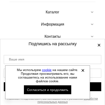
Каталог
Информация
Контакты
Подпишись на рассылку
Ваше имя
©
2012-2026 - Sellgroup.ru - все права
защищены.
Мы используем
cookie
на нашем сайте.
E-mail
Продолжая просматривать его, вы
Данный сайт не является интернет магазином и
соглашаетесь на использование нами
не является публичной офертой.
файлов cookie.
Политика обработки персональных данных
Подписаться
Согласиться и продолжить
Автоматизировано -
Нажимая «Подписаться», Вы соглашаетесь с условиями
обработки
персональных данных