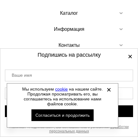
Каталог
Информация
Контакты
Подпишись на рассылку
Ваше имя
©
2012-2026 - Sellgroup.ru - все права
защищены.
Мы используем
cookie
на нашем сайте.
E-mail
Продолжая просматривать его, вы
Данный сайт не является интернет магазином и
соглашаетесь на использование нами
не является публичной офертой.
файлов cookie.
Политика обработки персональных данных
Подписаться
Согласиться и продолжить
Автоматизировано -
Нажимая «Подписаться», Вы соглашаетесь с условиями
обработки
персональных данных