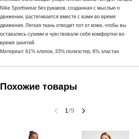
Nike Sportswear без рукавов, созданная с мыслью о
движении, растягивается вместе с вами во время
движения. Легкая ткань отводит пот от кожи, чтобы вы
оставались сухими и чувствовали себя комфортно во
время занятий.
Материал: 61% хлопок, 33% полиэстер, 6% эластан
Условия оплаты
Артикул:
DV0333-501
Оставить отзыв
Наименование:
Майка женская W NSW TANK TOP DNC
Инструкция по оплате есть в самом конце счета, который
Похожие товары
Пол:
женский
высылает Вам менеджер.
Бренд:
Nike
Обратите внимание, что при не верном заполнении данных
Модель:
W NSW TANK TOP DNC
мы не увидим Вашу оплату.
1
/
9
Вид спорта:
спортивный стиль
Состав:
61% хлопок, 33% полиэстер, 6% эластан
Доставка
Производитель:
Шри-ланка
Срок отгрузки:
3-4 рабочих дня
Самовывоз в Москве.