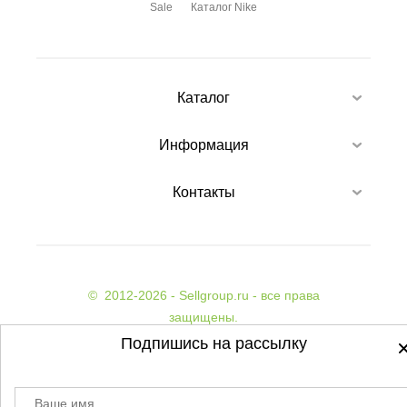
Sale
Каталог Nike
Каталог
Информация
Контакты
©
2012-2026 - Sellgroup.ru - все права
защищены.
Данный сайт не является интернет магазином и
Подпишись на рассылку
не является публичной офертой.
Политика обработки персональных данных
Ваше имя