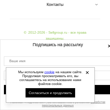
Контакты
©
2012-2026 - Sellgroup.ru - все права
защищены.
Данный сайт не является интернет магазином и
Подпишись на рассылку
не является публичной офертой.
Политика обработки персональных данных
Ваше имя
Автоматизировано -
Мы используем
cookie
на нашем сайте.
E-mail
Продолжая просматривать его, вы
соглашаетесь на использование нами
файлов cookie.
Подписаться
Согласиться и продолжить
Нажимая «Подписаться», Вы соглашаетесь с условиями
обработки
персональных данных