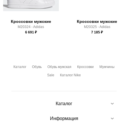
условиями
оплаты
и
доставки
Кроссовки мужские
Кроссовки мужские
M20324 - Adidas
M20325 - Adidas
6 691
₽
7 185
₽
Каталог
Обувь
Обувь мужская
Кроссовки
Мужчины
Sale
Каталог Nike
Каталог
Информация