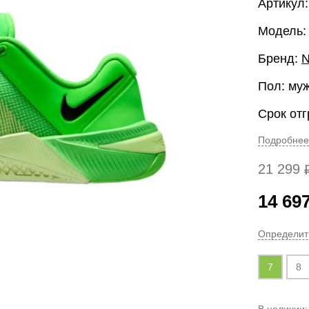
Артикул
Модель:
Бренд:
N
Пол: му
Срок отг
Подробнее
21 299
14 69
Определит
7
8