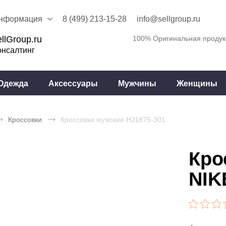
нформация
8 (499) 213-15-28
info@sellgroup.ru
llGroup.ru
100% Оригинальная продук
онсалтинг
Одежда
Аксессуары
Мужчины
Женщины
Кроссовки
Кроссовки мужские HJ1875-301
Кро
NIK