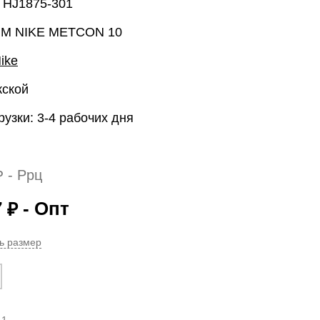
: HJ1875-301
 M NIKE METCON 10
ike
жской
рузки: 3-4 рабочих дня
- Ррц
₽
7
- Опт
₽
ь размер