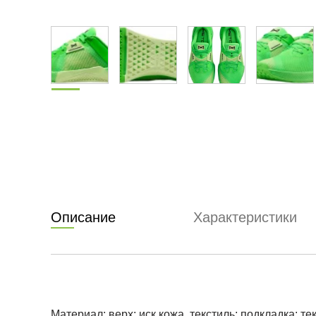
Описание
Характеристики
Материал: верх: иск.кожа, текстиль; подкладка: т