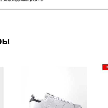
отзыв
ETCON 10
 который высылает Вам менеджер.
ии данных мы не увидим Вашу оплату.
ры
 текстиль; подошва: резина
акже с Почтой Росии и СДЭК.
 условиями
оплаты
и
доставки