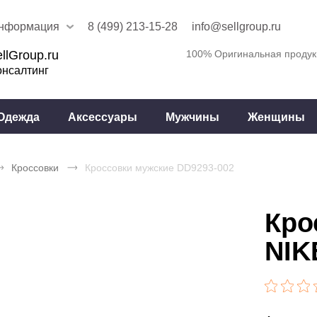
нформация
8 (499) 213-15-28
info@sellgroup.ru
llGroup.ru
100% Оригинальная продук
онсалтинг
Одежда
Аксессуары
Мужчины
Женщины
Кроссовки
Кроссовки мужские DD9293-002
Кро
NIK