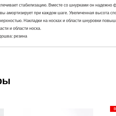
спечивает стабилизацию. Вместе со шнурками он надежно ф
вы амортизирует при каждом шаге. Увеличенная высота спо
верхностью. Накладки на носках и области шнуровки повыш
сти и области носка.
одошва: резина
отзыв
WNSHIFTER 12
 который высылает Вам менеджер.
ии данных мы не увидим Вашу оплату.
ры
; подошва: резина
акже с Почтой Росии и СДЭК.