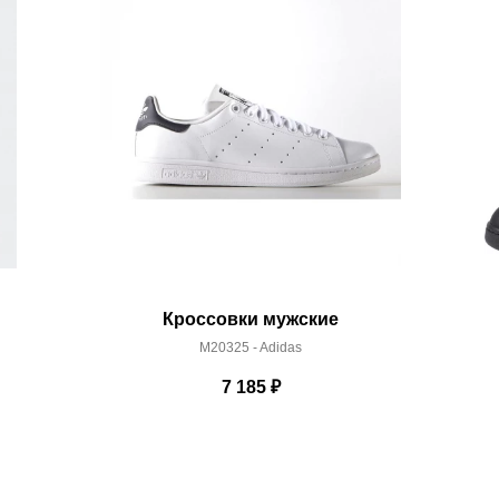
 условиями
оплаты
и
доставки
Кроссовки мужские
M20325 - Adidas
7 185
₽