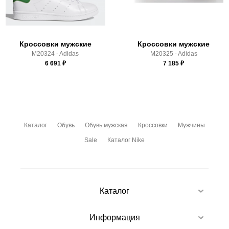
условиями
оплаты
и
доставки
Кроссовки мужские
Кроссовки мужские
M20324 - Adidas
M20325 - Adidas
6 691
₽
7 185
₽
Каталог
Обувь
Обувь мужская
Кроссовки
Мужчины
Sale
Каталог Nike
Каталог
Информация